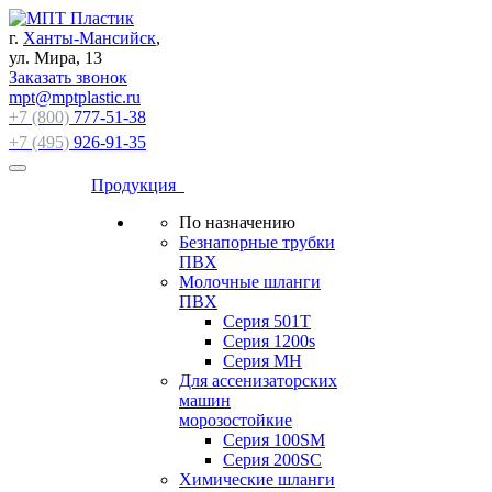
г.
Ханты-Мансийск
,
ул. Мира, 13
Заказать звонок
mpt@mptplastic.ru
+7 (800)
777-51-38
+7 (495)
926-91-35
Продукция
По назначению
Безнапорные трубки
ПВХ
Молочные шланги
ПВХ
Серия 501T
Серия 1200s
Серия МН
Для ассенизаторских
машин
морозостойкие
Серия 100SM
Серия 200SС
Химические шланги