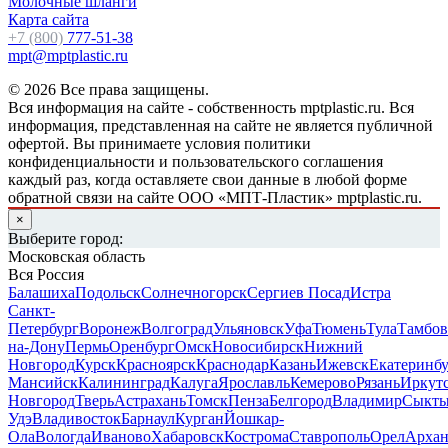
Молочные шланги
Карта сайта
+7 (800)
777-51-38
mpt@mptplastic.ru
© 2026 Все права защищены.
Вся информация на сайте - собственность mptplastic.ru. Вся
информация, представленная на сайте не является публичной
офертой. Вы принимаете условия политики
конфиденциальности и пользовательского соглашения
каждый раз, когда оставляете свои данные в любой форме
обратной связи на сайте ООО «МПТ-Пластик» mptplastic.ru.
×
Выберите город:
Московская область
Вся Россия
Балашиха
Подольск
Солнечногорск
Сергиев Посад
Истра
Санкт-
Петербург
Воронеж
Волгоград
Ульяновск
Уфа
Тюмень
Тула
Тамбов
на-Дону
Пермь
Оренбург
Омск
Новосибирск
Нижний
Новгород
Курск
Красноярск
Краснодар
Казань
Ижевск
Екатеринб
Мансийск
Калининград
Калуга
Ярославль
Кемерово
Рязань
Иркут
Новгород
Тверь
Астрахань
Томск
Пенза
Белгород
Владимир
Сыкты
Удэ
Владивосток
Барнаул
Курган
Йошкар-
Ола
Вологда
Иваново
Хабаровск
Кострома
Ставрополь
Орел
Архан