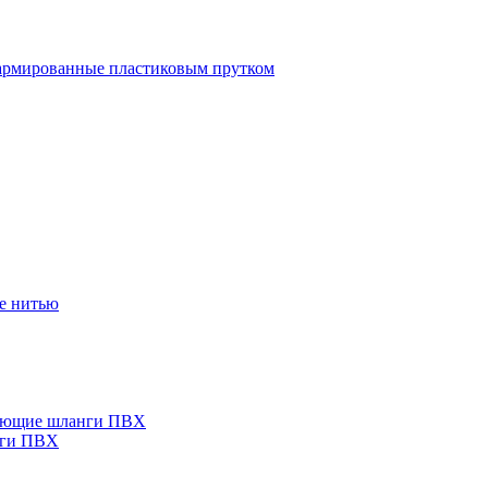
рмированные пластиковым прутком
е нитью
ающие шланги ПВХ
нги ПВХ