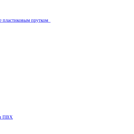
е пластиковым прутком
ги ПВХ