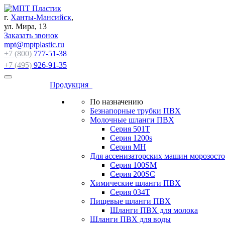
г.
Ханты-Мансийск
,
ул. Мира, 13
Заказать звонок
mpt@mptplastic.ru
+7 (800)
777-51-38
+7 (495)
926-91-35
Продукция
По назначению
Безнапорные трубки ПВХ
Молочные шланги ПВХ
Серия 501T
Серия 1200s
Серия МН
Для ассенизаторских машин морозост
Серия 100SM
Серия 200SС
Химические шланги ПВХ
Серия 034Т
Пищевые шланги ПВХ
Шланги ПВХ для молока
Шланги ПВХ для воды