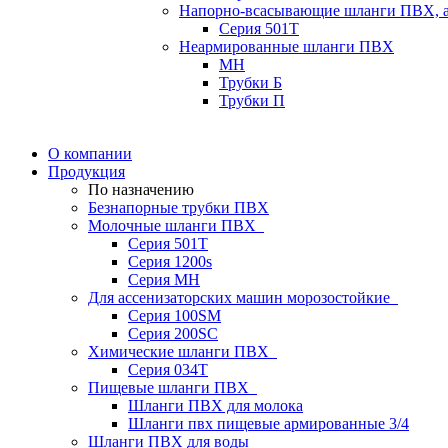
Напорно-всасывающие шланги ПВХ, а
Серия 501T
Неармированные шланги ПВХ
МН
Трубки Б
Трубки П
О компании
Продукция
По назначению
Безнапорные трубки ПВХ
Молочные шланги ПВХ
Серия 501T
Серия 1200s
Серия МН
Для ассенизаторских машин морозостойкие
Серия 100SM
Серия 200SС
Химические шланги ПВХ
Серия 034Т
Пищевые шланги ПВХ
Шланги ПВХ для молока
Шланги пвх пищевые армированные 3/4
Шланги ПВХ для воды