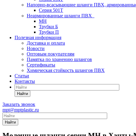
Напорно-всасывающие шланги ПВХ, армированны
Серия 501T
Неармированные шланги ПВХ
МН
Трубки Б
Трубки П
Полезная информация
Доставка и оплата
Новости
Оптовым покупателям
Памятка по хранению шлангов
Сертификаты
Химическая стойкость шлангов ПВХ
Статьи
Контакты
Найти
Заказать звонок
mpt@mptplastic.ru
Найти
Молочные шланги серии МН в Ханты-