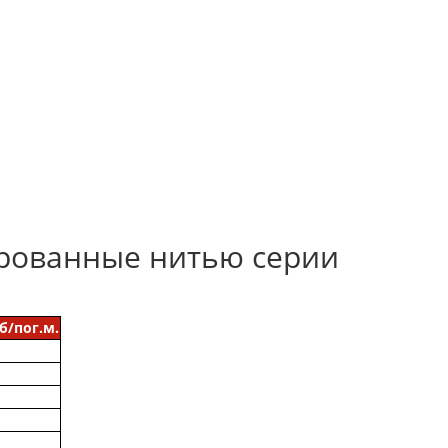
рованные нитью серии
б/пог.м.