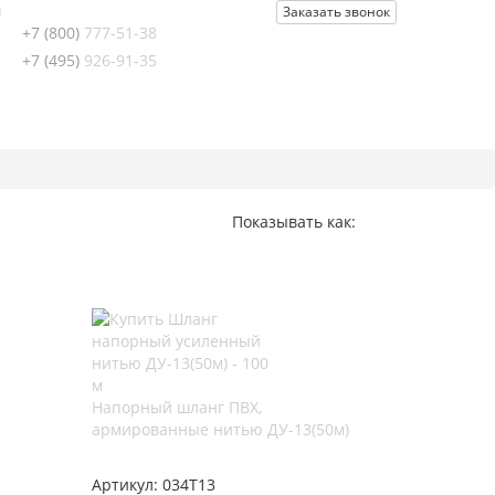
u
Заказать звонок
+7 (800)
777-51-38
+7 (495)
926-91-35
Показывать как:
Напорный шланг ПВХ,
армированные нитью ДУ-13(50м)
Артикул:
034Т13