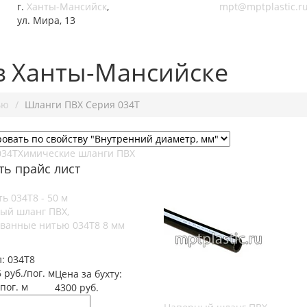
г.
Ханты-Мансийск
,
mpt@mptplastic.r
ул. Мира, 13
в Ханты-Мансийске
ью
Шланги ПВХ Серия 034Т
034Т
Химические шланги ПВХ
ть прайс лист
ый шланг ПВХ,
ванные нитью 034Т8 8 мм
л:
034Т8
 руб./пог. м
Цена за бухту:
/пог. м
4300 руб.