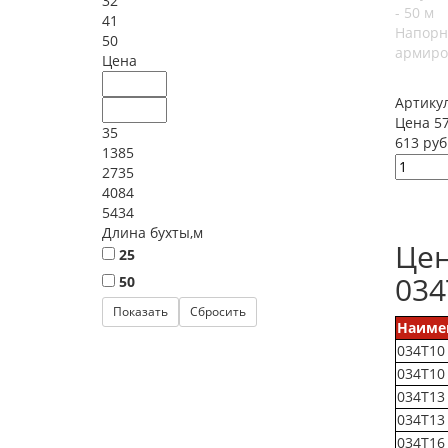
32
41
Напорн
50
армиро
Цена
Артику
Цена 57
35
613 руб
1385
2735
4084
5434
Длина бухты,м
Цен
25
034
50
Наиме
034Т10
034Т10
034Т13
034Т13
034Т16