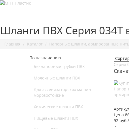
Шланги ПВХ Серия 034Т 
Главная
Каталог
Напорные шланги, армированные нит
По назначению
Серия 
Безнапорные трубки ПВХ
Скача
Молочные шланги ПВХ
Напорн
Для ассенизаторских машин
армиро
морозостойкие
Химические шланги ПВХ
Артику
Цена 86
Пищевые шланги ПВХ
92 руб.