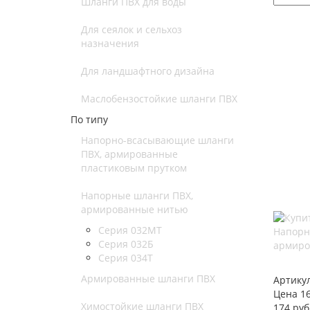
Шланги ПВХ для воды
Для сеялок и сельхоз
назначения
Для ландшафтного дизайна
Маслобензостойкие шланги ПВХ
По типу
Напорно-всасывающие шланги
ПВХ, армированные
пластиковым прутком
Напорные шланги ПВХ,
армированные нитью
Серия 032МТ
Напорн
Серия 032Б
армиро
Серия 034Т
Армированные шланги ПВХ
Артику
Цена 16
Химостойкие шланги ПВХ
174 руб