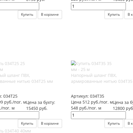
Купить
В корзине
Купить
В 
ый шланг ПВХ,
Напорный шланг ПВХ,
ванные нитью 034Т25 мм
армированные нитью 034Т35
л:
034Т25
Артикул:
034Т35
9 руб./пог. м
Цена 512 руб./пог. м
Цена за бухту:
Цена за б
./пог. м
548 руб./пог. м
15450 руб.
12800 руб
Купить
В корзине
Купить
В 