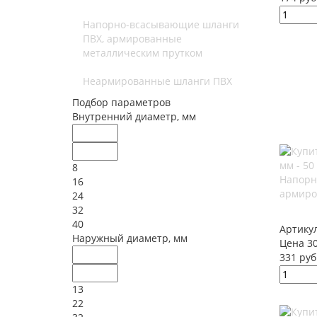
Напорно-всасывающие шланги
ПВХ, армированные
металлическим прутком
Неармированные шланги ПВХ
Подбор параметров
Внутренний диаметр, мм
8
Напорн
16
армиро
24
32
40
Артику
Наружный диаметр, мм
Цена 30
331 руб
13
22