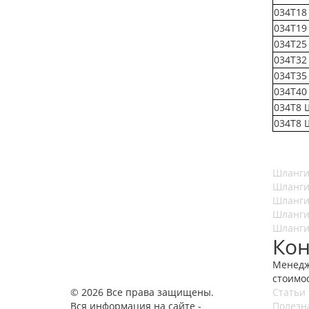
034Т18
034Т19
034Т25
034Т32
034Т35
034Т40
034Т8 
034Т8 
Шланги
Шланги
Шланги
Шланги
Шланги
Кон
Менедж
стоимо
© 2026 Все права защищены.
Статьи
Вся информация на сайте -
Полезн