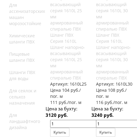
Для
ассенизаторских
машин
морозостойкие
Шланг ПВХ
Шланг ПВХ
Химические
Серия 1610L
Серия 1610L
шланги ПВХ
Шланг напорно-
Шланг напорно-
всасывающий
всасывающий
Пищевые
серия 1610L 25
серия 1610L 30
шланги ПВХ
мм
мм
армированный
армированный
Шланги ПВХ
спиралью ПВХ
спиралью ПВХ
для воды
Артикул:
1610L25
Артикул:
1610L30
Цена 104 руб./
Цена 108 руб./
Для сеялок и
пог. м
пог. м
сельхоз
111 руб./пог. м
116 руб./пог. м
назначения
Цена за бухту:
Цена за бухту:
3120 руб.
3240 руб.
Для
ландшафтного
дизайна
Купить
Купить