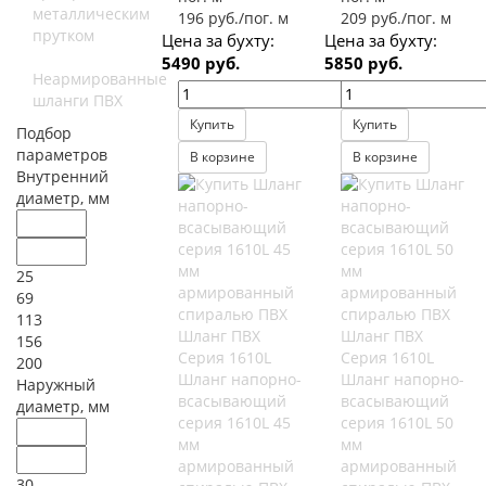
металлическим
196 руб./пог. м
209 руб./пог. м
прутком
Цена за бухту:
Цена за бухту:
5490 руб.
5850 руб.
Неармированные
шланги ПВХ
Купить
Купить
Подбор
параметров
В корзине
В корзине
Внутренний
диаметр, мм
25
69
113
Шланг ПВХ
Шланг ПВХ
156
Серия 1610L
Серия 1610L
200
Шланг напорно-
Шланг напорно-
Наружный
всасывающий
всасывающий
диаметр, мм
серия 1610L 45
серия 1610L 50
мм
мм
армированный
армированный
30