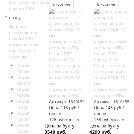
Маслобензостойкие
В корзине
В корзине
шланги ПВХ
По типу
Напорно-
всасывающие
шланги ПВХ,
армированные
пластиковым
Шланг ПВХ
Шланг ПВХ
прутком
Серия 1610L
Серия 1610L
Серия
Шланг напорно-
Шланг напорно-
100SM
всасывающий
всасывающий
Серия
серия 1610L 32
серия 1610L 35
900MB
мм
мм
Серия
армированный
армированный
1610N
спиралью ПВХ
спиралью ПВХ
Серия
Артикул:
1610L32
Артикул:
1610L35
1610L
Цена 118 руб./
Цена 143 руб./
Серия
пог. м
пог. м
1500S
126 руб./пог. м
153 руб./пог. м
Серия
Цена за бухту:
Цена за бухту:
1200S
3540 руб.
4290 руб.