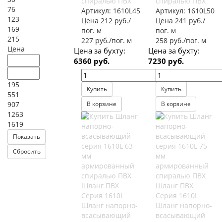
спиралью ПВХ
спиралью ПВХ
76
Артикул:
1610L45
Артикул:
1610L50
123
Цена 212 руб./
Цена 241 руб./
169
пог. м
пог. м
215
227 руб./пог. м
258 руб./пог. м
Цена
Цена за бухту:
Цена за бухту:
6360 руб.
7230 руб.
195
Купить
Купить
551
907
В корзине
В корзине
1263
1619
Шланг ПВХ
Шланг ПВХ
Серия 1610L
Серия 1610L
Шланг напорно-
Шланг напорно-
всасывающий
всасывающий