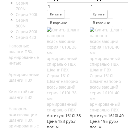
Серия
700N
Серия 700L
Купить
Купить
Серия
В корзине
В корзине
800N
Серия 800L
Серия 420
Напорные
шланги ПВХ,
армированные
нитью
Шланг ПВХ
Шланг ПВХ
Армированные
Серия 1610L
Серия 1610L
шланги ПВХ
Шланг напорно-
Шланг напорно-
всасывающий
всасывающий
Химостойкие
серия 1610L 38
серия 1610L 40
шланги ПВХ
мм
мм
армированный
армированный
Напорно-
спиралью ПВХ
спиралью ПВХ
всасывающие
Артикул:
1610L38
Артикул:
1610L40
шланги ПВХ,
Цена 183 руб./
Цена 195 руб./
армированные
пог. м
пог. м