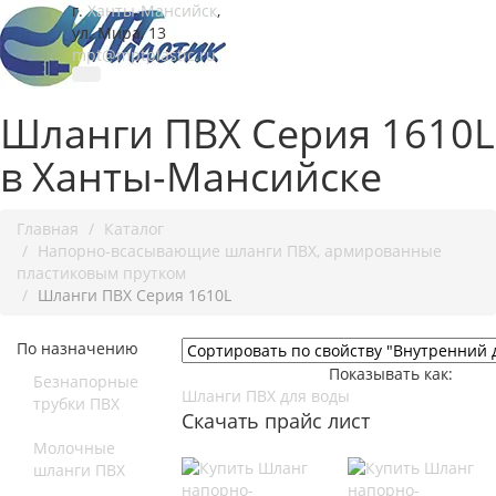
г.
Ханты-Мансийск
,
ул. Мира, 13
mpt@mptplastic.ru
Шланги ПВХ Серия 1610L
в Ханты-Мансийске
Главная
Каталог
Напорно-всасывающие шланги ПВХ, армированные
пластиковым прутком
Шланги ПВХ Серия 1610L
По назначению
Показывать как:
Безнапорные
Шланги ПВХ для воды
трубки ПВХ
Скачать прайс лист
Молочные
шланги ПВХ