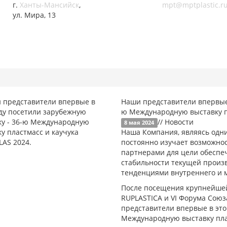
г.
Ханты-Мансийск
,
mpt@mptplastic.r
ул. Мира, 13
Наши представители впервые 
ю Международную выставку пл
// Новости
8 мая 2024
Наша Компания, являясь одни
постоянно изучает возможно
партнерами для цели обеспеч
стабильности текущей произв
тенденциями внутреннего и 
После посещения крупнейшей
RUPLASTICA и VI Форума Союз
представители впервые в это
Международную выставку плас