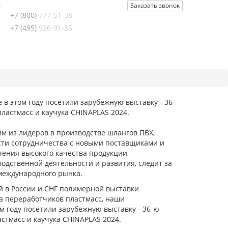
u
Заказать звонок
+7 (800)
777-51-38
+7 (495)
926-91-35
в этом году посетили зарубежную выставку - 36-
астмасс и каучука CHINAPLAS 2024.
м из лидеров в производстве шлангов ПВХ,
сти сотрудничества с новыми поставщиками и
ения высокого качества продукции,
одственной деятельности и развития, следит за
международного рынка.
 в России и СНГ полимерной выставки
а переработчиков пластмасс, наши
м году посетили зарубежную выставку - 36-ю
тмасс и каучука CHINAPLAS 2024.