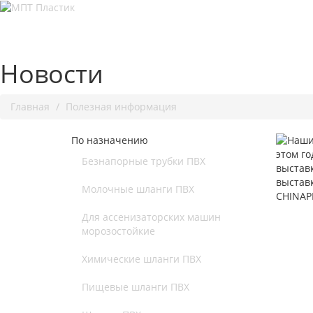
Новости
Главная
Полезная информация
По назначению
Безнапорные трубки ПВХ
Молочные шланги ПВХ
Для ассенизаторских машин
морозостойкие
Химические шланги ПВХ
Пищевые шланги ПВХ